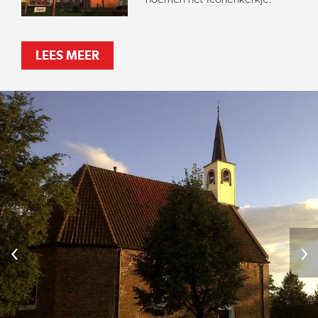
LEES MEER
‹
›