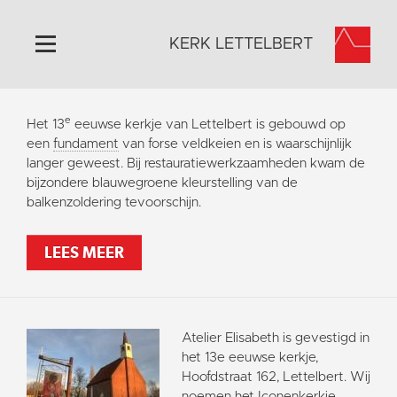
KERK LETTELBERT
Home
e
Het 13
eeuwse kerkje van Lettelbert is gebouwd op
Algemeen
een
fundament
van forse veldkeien en is waarschijnlijk
langer geweest. Bij restauratiewerkzaamheden kwam de
Historie
bijzondere blauwegroene kleurstelling van de
Omgeving
balkenzoldering tevoorschijn.
Activiteiten
LEES MEER
Steun ons
Contact
Vaktaal
Atelier Elisabeth is gevestigd in
het 13e eeuwse kerkje,
Hoofdstraat 162, Lettelbert. Wij
noemen het Iconenkerkje.