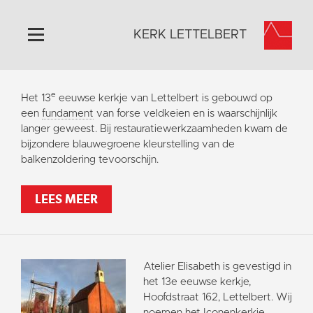
KERK LETTELBERT
Home
e
Het 13
eeuwse kerkje van Lettelbert is gebouwd op
Algemeen
een
fundament
van forse veldkeien en is waarschijnlijk
langer geweest. Bij restauratiewerkzaamheden kwam de
Historie
bijzondere blauwegroene kleurstelling van de
Omgeving
balkenzoldering tevoorschijn.
Activiteiten
LEES MEER
Steun ons
Contact
Vaktaal
Atelier Elisabeth is gevestigd in
het 13e eeuwse kerkje,
Hoofdstraat 162, Lettelbert. Wij
noemen het Iconenkerkje.