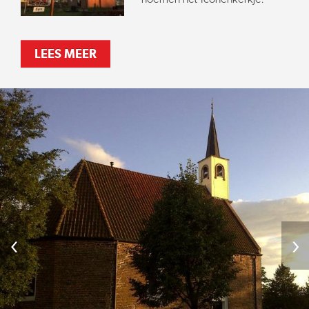
LEES MEER
‹
›