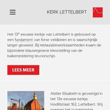
KERK LETTELBERT
Home
e
Het 13
eeuwse kerkje van Lettelbert is gebouwd op
Algemeen
een
fundament
van forse veldkeien en is waarschijnlijk
langer geweest. Bij restauratiewerkzaamheden kwam de
Historie
bijzondere blauwegroene kleurstelling van de
Omgeving
balkenzoldering tevoorschijn.
Activiteiten
LEES MEER
Steun ons
Contact
Vaktaal
Atelier Elisabeth is gevestigd in
het 13e eeuwse kerkje,
Hoofdstraat 162, Lettelbert. Wij
noemen het Iconenkerkje.