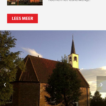
LEES MEER
‹
›