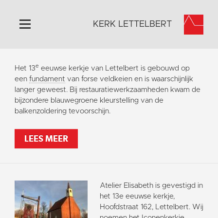
KERK LETTELBERT
Home
e
Het 13
eeuwse kerkje van Lettelbert is gebouwd op
Algemeen
een
fundament
van forse veldkeien en is waarschijnlijk
langer geweest. Bij restauratiewerkzaamheden kwam de
Historie
bijzondere blauwegroene kleurstelling van de
Omgeving
balkenzoldering tevoorschijn.
Activiteiten
LEES MEER
Steun ons
Contact
Vaktaal
Atelier Elisabeth is gevestigd in
het 13e eeuwse kerkje,
Hoofdstraat 162, Lettelbert. Wij
noemen het Iconenkerkje.