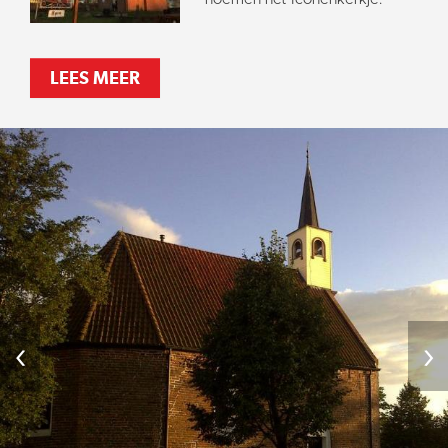
LEES MEER
‹
›