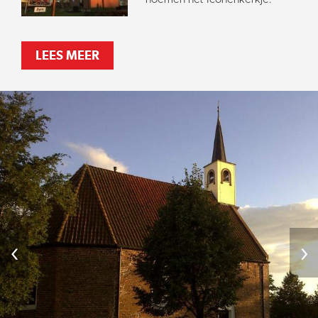
LEES MEER
‹
›