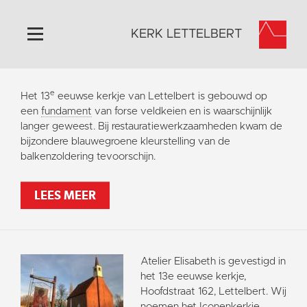
KERK LETTELBERT
Home
e
Het 13
eeuwse kerkje van Lettelbert is gebouwd op
Algemeen
een
fundament
van forse veldkeien en is waarschijnlijk
langer geweest. Bij restauratiewerkzaamheden kwam de
Historie
bijzondere blauwegroene kleurstelling van de
Omgeving
balkenzoldering tevoorschijn.
Activiteiten
LEES MEER
Steun ons
Contact
Vaktaal
Atelier Elisabeth is gevestigd in
het 13e eeuwse kerkje,
Hoofdstraat 162, Lettelbert. Wij
noemen het Iconenkerkje.