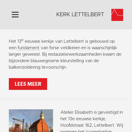
KERK LETTELBERT
Home
e
Het 13
eeuwse kerkje van Lettelbert is gebouwd op
Algemeen
een
fundament
van forse veldkeien en is waarschijnlijk
langer geweest. Bij restauratiewerkzaamheden kwam de
Historie
bijzondere blauwegroene kleurstelling van de
Omgeving
balkenzoldering tevoorschijn.
Activiteiten
LEES MEER
Steun ons
Contact
Vaktaal
Atelier Elisabeth is gevestigd in
het 13e eeuwse kerkje,
Hoofdstraat 162, Lettelbert. Wij
noemen het Iconenkerkje.