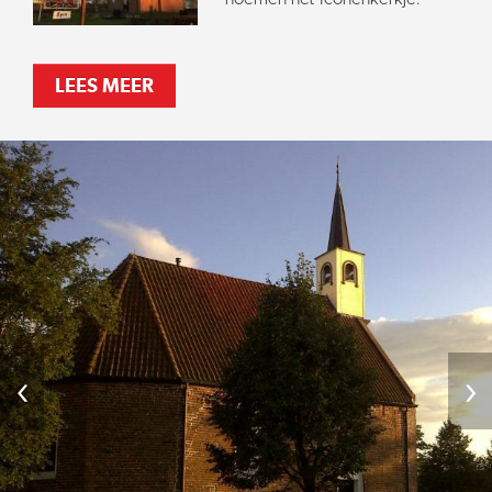
LEES MEER
‹
›