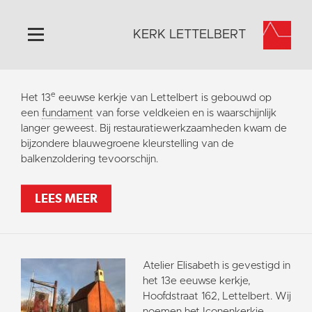
KERK LETTELBERT
Home
e
Het 13
eeuwse kerkje van Lettelbert is gebouwd op
Algemeen
een
fundament
van forse veldkeien en is waarschijnlijk
langer geweest. Bij restauratiewerkzaamheden kwam de
Historie
bijzondere blauwegroene kleurstelling van de
Omgeving
balkenzoldering tevoorschijn.
Activiteiten
LEES MEER
Steun ons
Contact
Vaktaal
Atelier Elisabeth is gevestigd in
het 13e eeuwse kerkje,
Hoofdstraat 162, Lettelbert. Wij
noemen het Iconenkerkje.