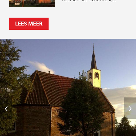
LEES MEER
‹
›