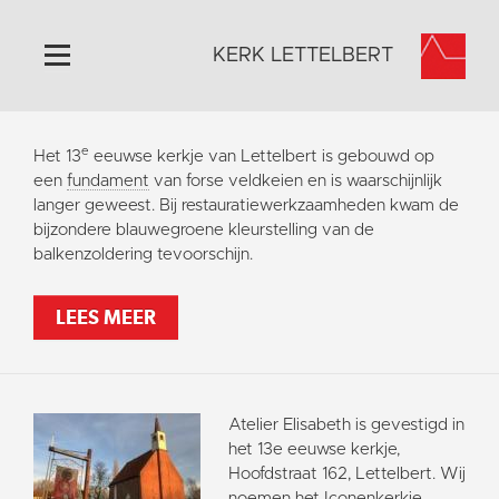
KERK LETTELBERT
Home
e
Het 13
eeuwse kerkje van Lettelbert is gebouwd op
Algemeen
een
fundament
van forse veldkeien en is waarschijnlijk
langer geweest. Bij restauratiewerkzaamheden kwam de
Historie
bijzondere blauwegroene kleurstelling van de
Omgeving
balkenzoldering tevoorschijn.
Activiteiten
LEES MEER
Steun ons
Contact
Vaktaal
Atelier Elisabeth is gevestigd in
het 13e eeuwse kerkje,
Hoofdstraat 162, Lettelbert. Wij
noemen het Iconenkerkje.