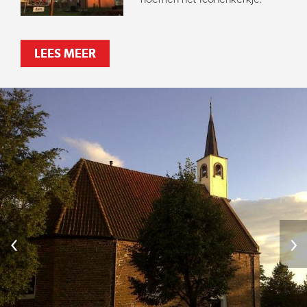
LEES MEER
‹
›