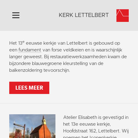
KERK LETTELBERT
Home
e
Het 13
eeuwse kerkje van Lettelbert is gebouwd op
Algemeen
een
fundament
van forse veldkeien en is waarschijnlijk
langer geweest. Bij restauratiewerkzaamheden kwam de
Historie
bijzondere blauwegroene kleurstelling van de
Omgeving
balkenzoldering tevoorschijn.
Activiteiten
LEES MEER
Steun ons
Contact
Vaktaal
Atelier Elisabeth is gevestigd in
het 13e eeuwse kerkje,
Hoofdstraat 162, Lettelbert. Wij
noemen het Iconenkerkje.