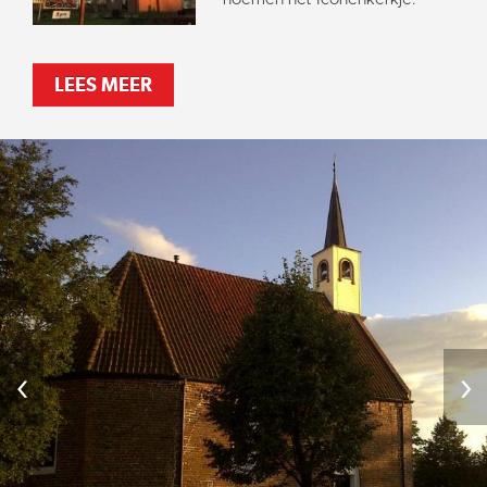
LEES MEER
‹
›