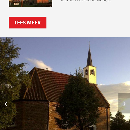
LEES MEER
‹
›