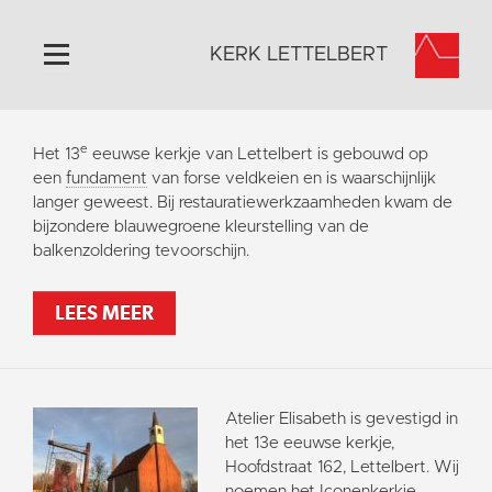
KERK LETTELBERT
Home
e
Het 13
eeuwse kerkje van Lettelbert is gebouwd op
Algemeen
een
fundament
van forse veldkeien en is waarschijnlijk
langer geweest. Bij restauratiewerkzaamheden kwam de
Historie
bijzondere blauwegroene kleurstelling van de
Omgeving
balkenzoldering tevoorschijn.
Activiteiten
LEES MEER
Steun ons
Contact
Vaktaal
Atelier Elisabeth is gevestigd in
het 13e eeuwse kerkje,
Hoofdstraat 162, Lettelbert. Wij
noemen het Iconenkerkje.