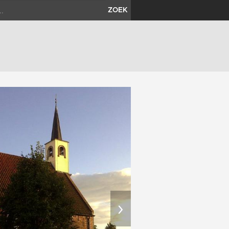
ZOEK
›