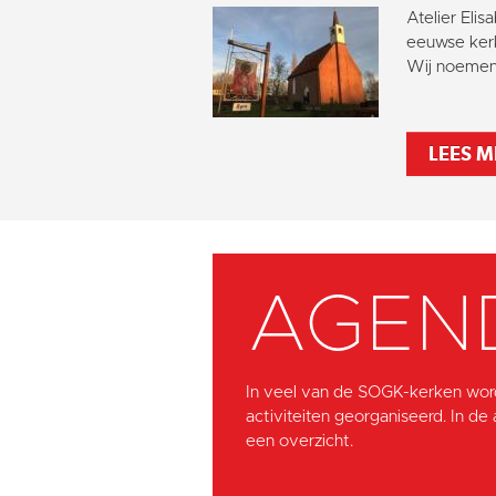
Atelier Elis
eeuwse kerk
Wij noemen 
LEES M
AGEN
In veel van de SOGK-kerken wor
activiteiten georganiseerd. In de
een overzicht.