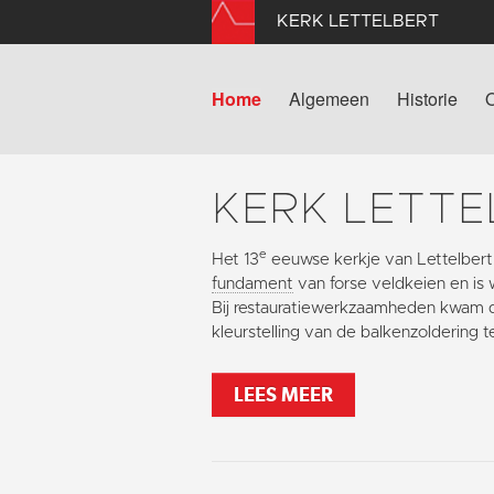
KERK LETTELBERT
Home
Algemeen
Historie
KERK LETTE
e
Het 13
eeuwse kerkje van Lettelber
fundament
van forse veldkeien en is w
Bij restauratiewerkzaamheden kwam 
kleurstelling van de balkenzoldering t
LEES MEER