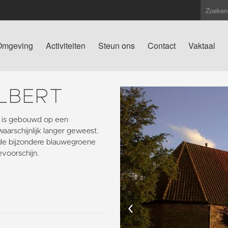
Omgeving
Activiteiten
Steun ons
Contact
Vaktaal
LBERT
t is gebouwd op een
aarschijnlijk langer geweest.
de bijzondere blauwegroene
evoorschijn.
‹