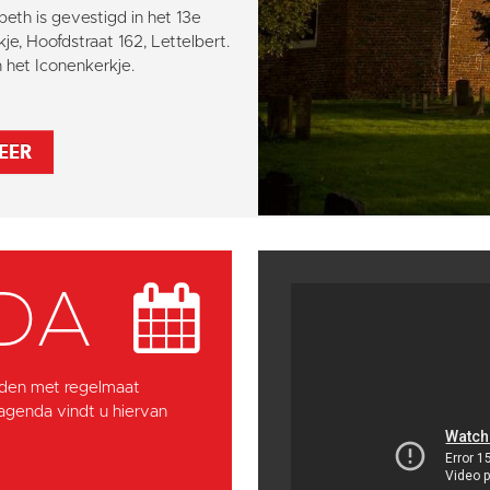
abeth is gevestigd in het 13e
je, Hoofdstraat 162, Lettelbert.
het Iconenkerkje.
EER
DA
den met regelmaat
 agenda vindt u hiervan