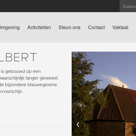
Omgeving
Activiteiten
Steun ons
Contact
Vaktaal
LBERT
t is gebouwd op een
aarschijnlijk langer geweest.
de bijzondere blauwegroene
evoorschijn.
‹