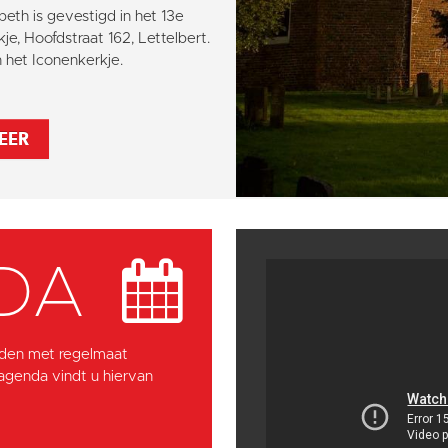
abeth is gevestigd in het 13e
je, Hoofdstraat 162, Lettelbert.
het Iconenkerkje.
EER
DA
den met regelmaat
 agenda vindt u hiervan