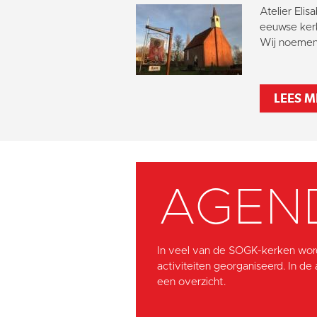
Atelier Elis
eeuwse kerk
Wij noemen 
LEES M
AGEN
In veel van de SOGK-kerken wor
activiteiten georganiseerd. In de
een overzicht.