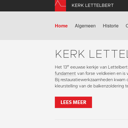
KERK LETTELBERT
Home
Algemeen
Historie
KERK LETTE
e
Het 13
eeuwse kerkje van Lettelber
fundament
van forse veldkeien en is w
Bij restauratiewerkzaamheden kwam 
kleurstelling van de balkenzoldering t
LEES MEER