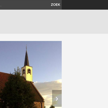
ZOEK
›